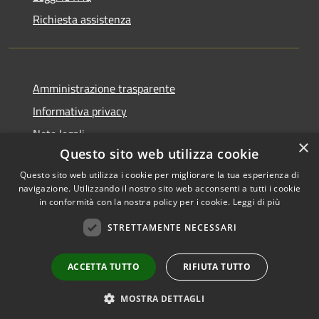
Richiesta assistenza
Amministrazione trasparente
Informativa privacy
Note legali
×
Questo sito web utilizza cookie
Dichiarazione di accessibilità
Questo sito web utilizza i cookie per migliorare la tua esperienza di
navigazione. Utilizzando il nostro sito web acconsenti a tutti i cookie
in conformità con la nostra policy per i cookie.
Leggi di più
RSS
Copyright © 2026 • Comune di
STRETTAMENTE NECESSARI
Accessibilità
Livinallongo del Col di Lana •
Privacy
Municipium
Powered by
•
ACCETTA TUTTO
RIFIUTA TUTTO
Cookie
Accesso redazione
Mappa del sito
MOSTRA DETTAGLI