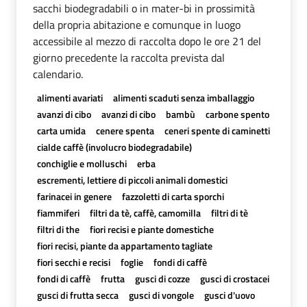
sacchi biodegradabili o in mater-bi in prossimità
della propria abitazione e comunque in luogo
accessibile al mezzo di raccolta dopo le ore 21 del
giorno precedente la raccolta prevista dal
calendario.
alimenti avariati
alimenti scaduti senza imballaggio
avanzi di cibo
avanzi di cibo
bambù
carbone spento
carta umida
cenere spenta
ceneri spente di caminetti
cialde caffè (involucro biodegradabile)
conchiglie e molluschi
erba
escrementi, lettiere di piccoli animali domestici
farinacei in genere
fazzoletti di carta sporchi
fiammiferi
filtri da tè, caffè, camomilla
filtri di tè
filtri di the
fiori recisi e piante domestiche
fiori recisi, piante da appartamento tagliate
fiori secchi e recisi
foglie
fondi di caffè
fondi di caffè
frutta
gusci di cozze
gusci di crostacei
gusci di frutta secca
gusci di vongole
gusci d'uovo