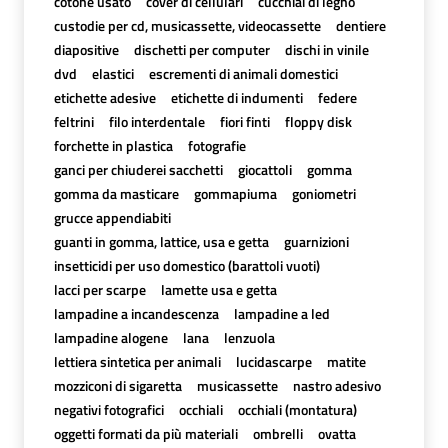
cotone usato
cover di cellulari
cucchiai di legno
custodie per cd, musicassette, videocassette
dentiere
diapositive
dischetti per computer
dischi in vinile
dvd
elastici
escrementi di animali domestici
etichette adesive
etichette di indumenti
federe
feltrini
filo interdentale
fiori finti
floppy disk
forchette in plastica
fotografie
ganci per chiuderei sacchetti
giocattoli
gomma
gomma da masticare
gommapiuma
goniometri
grucce appendiabiti
guanti in gomma, lattice, usa e getta
guarnizioni
insetticidi per uso domestico (barattoli vuoti)
lacci per scarpe
lamette usa e getta
lampadine a incandescenza
lampadine a led
lampadine alogene
lana
lenzuola
lettiera sintetica per animali
lucidascarpe
matite
mozziconi di sigaretta
musicassette
nastro adesivo
negativi fotografici
occhiali
occhiali (montatura)
oggetti formati da più materiali
ombrelli
ovatta