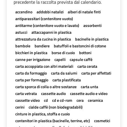
precedente la raccolta prevista dal calendario.
accendino
addobbi natalizi
alberi di natale finti
antiparassitari (contenitore vuoto)
antitarme (contenitore vuoto e lavato)
assorbenti
astucci
attaccapanni in plastica
attrezzatura da cucina in plastica
bacinelle in plastica
bambole
bandiere
batuffoli e bastoncini di cotone
bicchieri in plastica
borse di cuoio
bottoni
canne per irrigazione
capelli
capsule caffè
carta accoppiata con altri materiali
carta cerata
carta da formaggio
carta da salumi
carta per affettati
carta per formaggio
carta plastificata
carta sporca di colla o altre sostanze
carta unta
carta vetrata
cassette audio
cassette audio e video
cassette video
cd
cd e cd-rom
cera
ceramica
cerini
cialde caffè (non biodegradabili)
cinture in plastica, stoffa e cuoio
contenitori in plastica (bacinelle, terrine, etc)
cosmetici