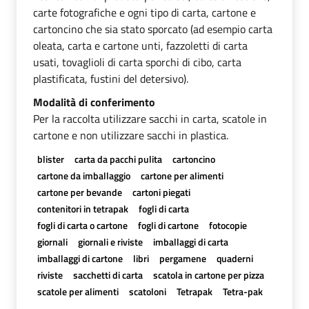
carte fotografiche e ogni tipo di carta, cartone e
cartoncino che sia stato sporcato (ad esempio carta
oleata, carta e cartone unti, fazzoletti di carta
usati, tovaglioli di carta sporchi di cibo, carta
plastificata, fustini del detersivo).
Modalità di conferimento
Per la raccolta utilizzare sacchi in carta, scatole in
cartone e non utilizzare sacchi in plastica.
blister
carta da pacchi pulita
cartoncino
cartone da imballaggio
cartone per alimenti
cartone per bevande
cartoni piegati
contenitori in tetrapak
fogli di carta
fogli di carta o cartone
fogli di cartone
fotocopie
giornali
giornali e riviste
imballaggi di carta
imballaggi di cartone
libri
pergamene
quaderni
riviste
sacchetti di carta
scatola in cartone per pizza
scatole per alimenti
scatoloni
Tetrapak
Tetra-pak