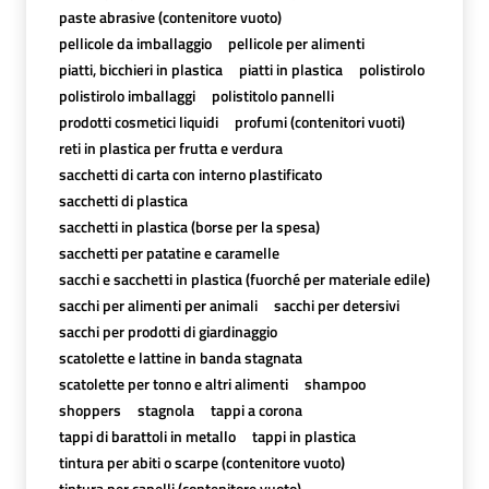
paste abrasive (contenitore vuoto)
pellicole da imballaggio
pellicole per alimenti
piatti, bicchieri in plastica
piatti in plastica
polistirolo
polistirolo imballaggi
polistitolo pannelli
prodotti cosmetici liquidi
profumi (contenitori vuoti)
reti in plastica per frutta e verdura
sacchetti di carta con interno plastificato
sacchetti di plastica
sacchetti in plastica (borse per la spesa)
sacchetti per patatine e caramelle
sacchi e sacchetti in plastica (fuorché per materiale edile)
sacchi per alimenti per animali
sacchi per detersivi
sacchi per prodotti di giardinaggio
scatolette e lattine in banda stagnata
scatolette per tonno e altri alimenti
shampoo
shoppers
stagnola
tappi a corona
tappi di barattoli in metallo
tappi in plastica
tintura per abiti o scarpe (contenitore vuoto)
tintura per capelli (contenitore vuoto)