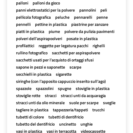
palloni
palloni da gioco
panni elettrostatici per la polvere
pannolini
peli
pellicola fotografica
peluche
pennarelli
penne
pennelli
pettine in plastica
piastrine per zanzare
piatti in plastica
piume
polvere da pulizia pavimenti
polveri dell'aspirapoolveri
posate in plastica
profilattici
reggette per legatura pacchi
righelli
rullino fotografico
sacchetti per aspirapolvere
sacchetti usati per l’acquisto di ortaggi sfusi
sapone in pezzi e saponette
scarpe
secchielli in plastica
sigarette
siringhe (con l'apposito cappuccio inserito sull'ago)
spazzole
spazzolini
spugne
stoviglie in plastica
stoviglie rotte
stracci
stracci unti da acquaragia
stracci unti da olio minerale
suole per scarpe
sveglie
tagliere in plastica
tappezzeria/tappeti
trucchi
tubetti di colore
tubetti di dentifricio
tubetto del dentifricio
uncinetto
unghie
vasi in plastica
vasi in terracotta
videocassette