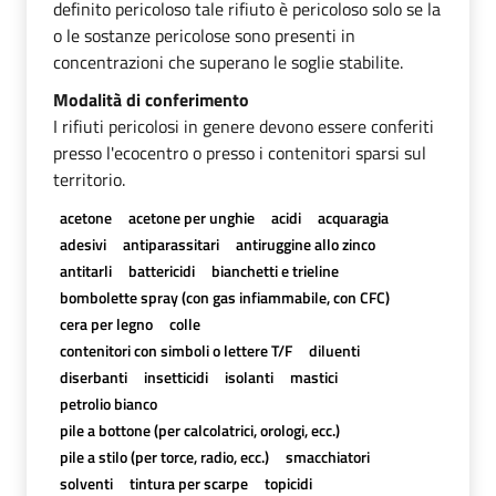
definito pericoloso tale rifiuto è pericoloso solo se la
o le sostanze pericolose sono presenti in
concentrazioni che superano le soglie stabilite.
Modalità di conferimento
I rifiuti pericolosi in genere devono essere conferiti
presso l'ecocentro o presso i contenitori sparsi sul
territorio.
acetone
acetone per unghie
acidi
acquaragia
adesivi
antiparassitari
antiruggine allo zinco
antitarli
battericidi
bianchetti e trieline
bombolette spray (con gas infiammabile, con CFC)
cera per legno
colle
contenitori con simboli o lettere T/F
diluenti
diserbanti
insetticidi
isolanti
mastici
petrolio bianco
pile a bottone (per calcolatrici, orologi, ecc.)
pile a stilo (per torce, radio, ecc.)
smacchiatori
solventi
tintura per scarpe
topicidi