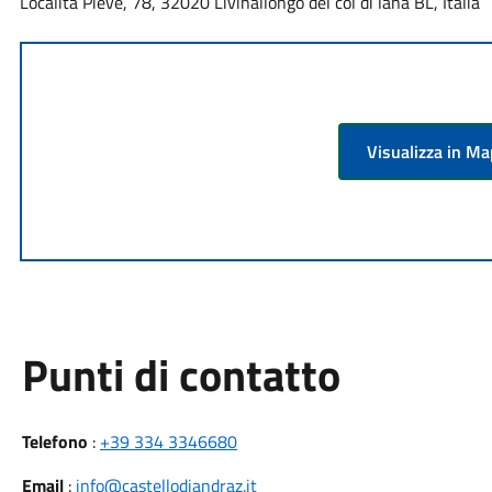
Località Pieve, 78, 32020 Livinallongo del col di lana BL, Italia
Visualizza in M
Punti di contatto
Telefono
:
+39 334 3346680
Email
:
info@castellodiandraz.it