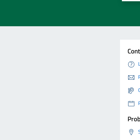
Cont
Prob