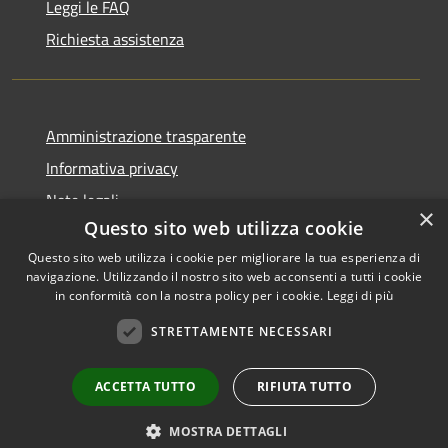
Leggi le FAQ
Richiesta assistenza
Amministrazione trasparente
Informativa privacy
Note legali
×
Questo sito web utilizza cookie
Dichiarazione di accessibilità
Questo sito web utilizza i cookie per migliorare la tua esperienza di
navigazione. Utilizzando il nostro sito web acconsenti a tutti i cookie
in conformità con la nostra policy per i cookie.
Leggi di più
RSS
Copyright © 2026 • Comune di
STRETTAMENTE NECESSARI
Accessibilità
Livinallongo del Col di Lana •
Privacy
Municipium
Powered by
•
ACCETTA TUTTO
RIFIUTA TUTTO
Cookie
Accesso redazione
Mappa del sito
MOSTRA DETTAGLI