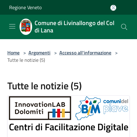
Salta al contenuto principale
Regione Veneto
Comune di Livinallongo del Col
di Lana
Home
>
Argomenti
>
Accesso all'informazione
>
Tutte le notizie (5)
Tutte le notizie (5)