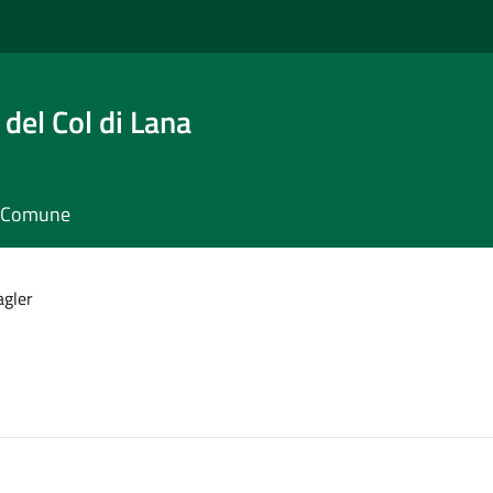
del Col di Lana
il Comune
agler