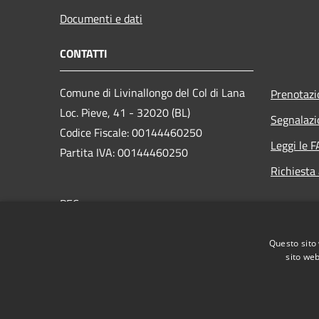
Documenti e dati
CONTATTI
Comune di Livinallongo del Col di Lana
Prenotaz
Loc. Pieve, 41 - 32020 (BL)
Segnalazi
Codice Fiscale: 00144460250
Leggi le 
Partita IVA: 00144460250
Richiesta
PEC:
sindaco.comune.livinallongo.bl@pecveneto.it
Centralino Unico: +39 0436 7193
Questo sito 
sito web