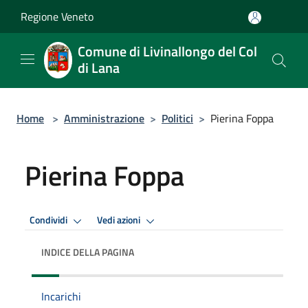
Salta al contenuto principale
Regione Veneto
Comune di Livinallongo del Col
di Lana
Home
>
Amministrazione
>
Politici
>
Pierina Foppa
Pierina Foppa
Condividi
Vedi azioni
INDICE DELLA PAGINA
Incarichi