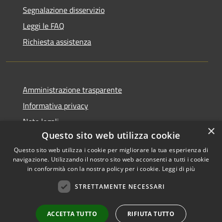
Segnalazione disservizio
Leggi le FAQ
Richiesta assistenza
Amministrazione trasparente
Informativa privacy
Note legali
×
Questo sito web utilizza cookie
Dichiarazione di accessibilità
Questo sito web utilizza i cookie per migliorare la tua esperienza di
navigazione. Utilizzando il nostro sito web acconsenti a tutti i cookie
in conformità con la nostra policy per i cookie.
Leggi di più
RSS
Copyright © 2026 • Comune di
STRETTAMENTE NECESSARI
Accessibilità
Livinallongo del Col di Lana •
Privacy
Municipium
Powered by
•
ACCETTA TUTTO
RIFIUTA TUTTO